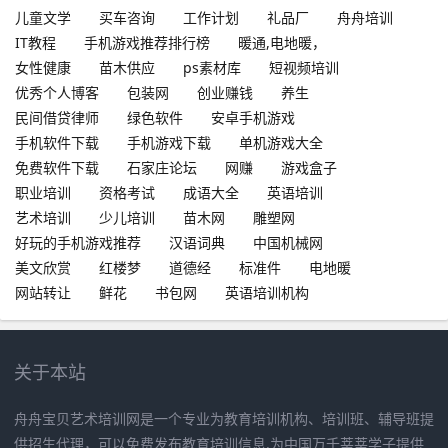
儿童文学
买车咨询
工作计划
礼品厂
舟舟培训
IT教程
手机游戏推荐排行榜
暖通,电地暖，
女性健康
苗木供应
ps素材库
短视频培训
优秀个人博客
包装网
创业赚钱
养生
民间借贷律师
绿色软件
安卓手机游戏
手机软件下载
手机游戏下载
单机游戏大全
免费软件下载
石家庄论坛
网赚
游戏盒子
职业培训
资格考试
成语大全
英语培训
艺术培训
少儿培训
苗木网
雕塑网
好玩的手机游戏推荐
汉语词典
中国机械网
美文欣赏
红楼梦
道德经
标准件
电地暖
网站转让
鲜花
书包网
英语培训机构
关于本站
舟舟宝贝艺术培训网是一个专业为教育培训机构、培训班、辅导班提
供招生代理，可以免费发布教育培训信息,为中国万千莘莘学子提供