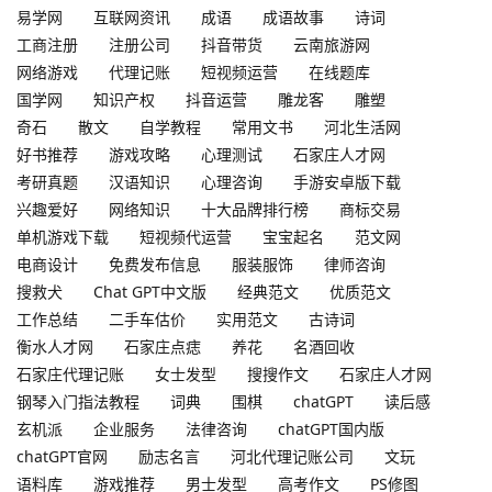
易学网
互联网资讯
成语
成语故事
诗词
工商注册
注册公司
抖音带货
云南旅游网
网络游戏
代理记账
短视频运营
在线题库
国学网
知识产权
抖音运营
雕龙客
雕塑
奇石
散文
自学教程
常用文书
河北生活网
好书推荐
游戏攻略
心理测试
石家庄人才网
考研真题
汉语知识
心理咨询
手游安卓版下载
兴趣爱好
网络知识
十大品牌排行榜
商标交易
单机游戏下载
短视频代运营
宝宝起名
范文网
电商设计
免费发布信息
服装服饰
律师咨询
搜救犬
Chat GPT中文版
经典范文
优质范文
工作总结
二手车估价
实用范文
古诗词
衡水人才网
石家庄点痣
养花
名酒回收
石家庄代理记账
女士发型
搜搜作文
石家庄人才网
钢琴入门指法教程
词典
围棋
chatGPT
读后感
玄机派
企业服务
法律咨询
chatGPT国内版
chatGPT官网
励志名言
河北代理记账公司
文玩
语料库
游戏推荐
男士发型
高考作文
PS修图