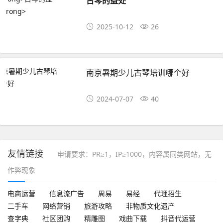
古琴的益处
2025-10-12
26
南京暑期少儿古琴培训哪个好
2024-07-07
40
友情链接
申请要求：PR≥1，IP≥1000，内容属同类网站，无
作弊现象
电商运营
信息流广告
周易
易经
代理招生
二手车
网络营销
旅游攻略
非物质文化遗产
查字典
社区团购
精雕图
戏曲下载
抖音代运营