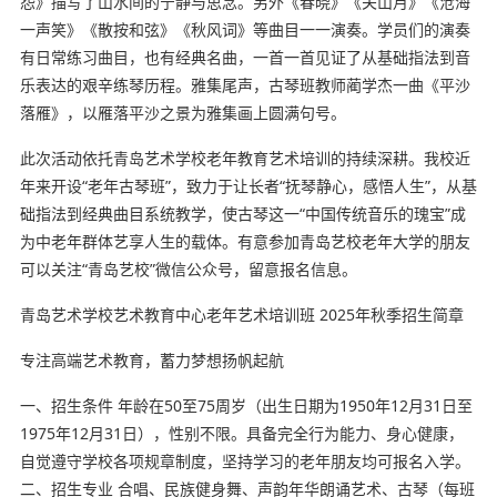
怨》描写了山水间的宁静与思念。另外《春晓》《关山月》《沧海
一声笑》《散按和弦》《秋风词》等曲目一一演奏。学员们的演奏
有日常练习曲目，也有经典名曲，一首一首见证了从基础指法到音
乐表达的艰辛练琴历程。雅集尾声，古琴班教师蔺学杰一曲《平沙
落雁》，以雁落平沙之景为雅集画上圆满句号。
此次活动依托青岛艺术学校老年教育艺术培训的持续深耕。我校近
年来开设“老年古琴班”，致力于让长者“抚琴静心，感悟人生”，从基
础指法到经典曲目系统教学，使古琴这一“中国传统音乐的瑰宝”成
为中老年群体艺享人生的载体。有意参加青岛艺校老年大学的朋友
可以关注“青岛艺校”微信公众号，留意报名信息。
青岛艺术学校艺术教育中心老年艺术培训班 2025年秋季招生简章
专注高端艺术教育，蓄力梦想扬帆起航
一、招生条件 年龄在50至75周岁（出生日期为1950年12月31日至
1975年12月31日），性别不限。具备完全行为能力、身心健康，
自觉遵守学校各项规章制度，坚持学习的老年朋友均可报名入学。
二、招生专业 合唱、民族健身舞、声韵年华朗诵艺术、古琴（每班