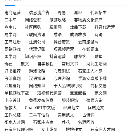
电商运营
信息流广告
周易
易经
代理招生
二手车
网络营销
旅游攻略
非物质文化遗产
查字典
社区团购
精雕图
戏曲下载
抖音代运营
易学网
互联网资讯
成语
成语故事
诗词
工商注册
注册公司
抖音带货
云南旅游网
网络游戏
代理记账
短视频运营
在线题库
国学网
知识产权
抖音运营
雕龙客
雕塑
奇石
散文
自学教程
常用文书
河北生活网
好书推荐
游戏攻略
心理测试
石家庄人才网
考研真题
汉语知识
心理咨询
手游安卓版下载
兴趣爱好
网络知识
十大品牌排行榜
商标交易
单机游戏下载
短视频代运营
宝宝起名
范文网
电商设计
免费发布信息
服装服饰
律师咨询
搜救犬
Chat GPT中文版
经典范文
优质范文
工作总结
二手车估价
实用范文
古诗词
衡水人才网
石家庄点痣
养花
名酒回收
石家庄代理记账
女士发型
搜搜作文
石家庄人才网