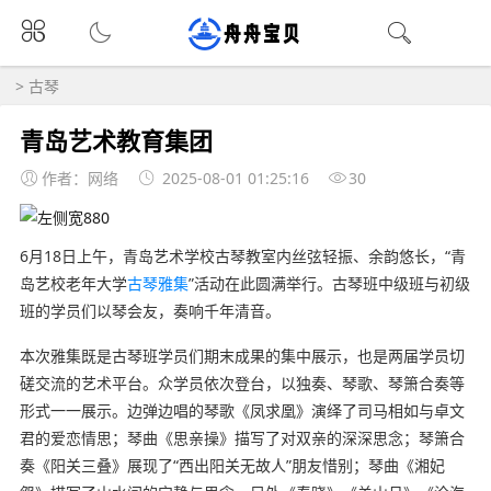
>
古琴
青岛艺术教育集团
作者：网络
2025-08-01 01:25:16
30
6月18日上午，青岛艺术学校古琴教室内丝弦轻振、余韵悠长，“青
岛艺校老年大学
古琴雅集
”活动在此圆满举行。古琴班中级班与初级
班的学员们以琴会友，奏响千年清音。
本次雅集既是古琴班学员们期末成果的集中展示，也是两届学员切
磋交流的艺术平台。众学员依次登台，以独奏、琴歌、琴箫合奏等
形式一一展示。边弹边唱的琴歌《凤求凰》演绎了司马相如与卓文
君的爱恋情思；琴曲《思亲操》描写了对双亲的深深思念；琴箫合
奏《阳关三叠》展现了“西出阳关无故人”朋友惜别；琴曲《湘妃