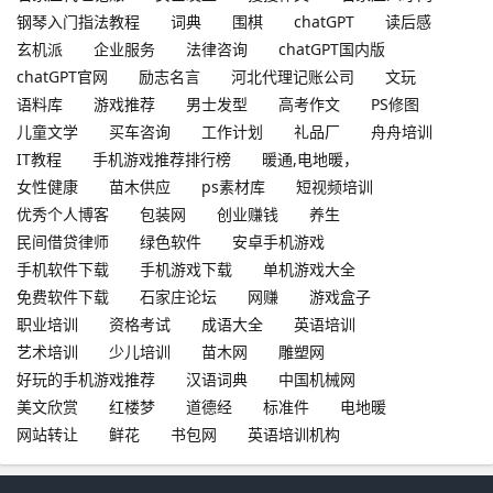
钢琴入门指法教程
词典
围棋
chatGPT
读后感
玄机派
企业服务
法律咨询
chatGPT国内版
chatGPT官网
励志名言
河北代理记账公司
文玩
语料库
游戏推荐
男士发型
高考作文
PS修图
儿童文学
买车咨询
工作计划
礼品厂
舟舟培训
IT教程
手机游戏推荐排行榜
暖通,电地暖，
女性健康
苗木供应
ps素材库
短视频培训
优秀个人博客
包装网
创业赚钱
养生
民间借贷律师
绿色软件
安卓手机游戏
手机软件下载
手机游戏下载
单机游戏大全
免费软件下载
石家庄论坛
网赚
游戏盒子
职业培训
资格考试
成语大全
英语培训
艺术培训
少儿培训
苗木网
雕塑网
好玩的手机游戏推荐
汉语词典
中国机械网
美文欣赏
红楼梦
道德经
标准件
电地暖
网站转让
鲜花
书包网
英语培训机构