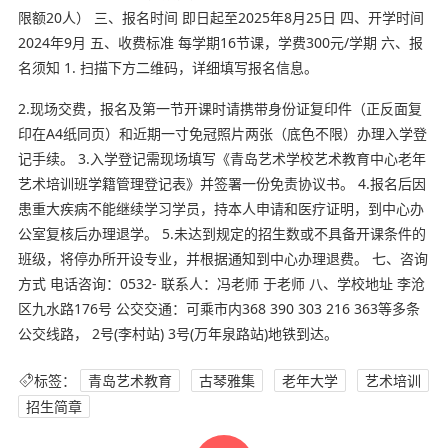
限额20人） 三、报名时间 即日起至2025年8月25日 四、开学时间
2024年9月 五、收费标准 每学期16节课，学费300元/学期 六、报
名须知 1. 扫描下方二维码，详细填写报名信息。
2.现场交费，报名及第一节开课时请携带身份证复印件（正反面复
印在A4纸同页）和近期一寸免冠照片两张（底色不限）办理入学登
记手续。 3.入学登记需现场填写《青岛艺术学校艺术教育中心老年
艺术培训班学籍管理登记表》并签署一份免责协议书。 4.报名后因
患重大疾病不能继续学习学员，持本人申请和医疗证明，到中心办
公室复核后办理退学。 5.未达到规定的招生数或不具备开课条件的
班级，将停办所开设专业，并根据通知到中心办理退费。 七、咨询
方式 电话咨询：0532- 联系人：冯老师 于老师 八、学校地址 李沧
区九水路176号 公交交通：可乘市内368 390 303 216 363等多条
公交线路， 2号(李村站) 3号(万年泉路站)地铁到达。
标签：
青岛艺术教育
古琴雅集
老年大学
艺术培训
招生简章