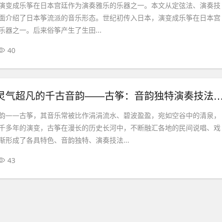
演变成乐筝在日本宫廷作为演奏雅乐的乐器之一。本文从定弦法、演奏技
面介绍了日本筝流派的音乐形态。世纪初传入日本，演变成乐筝在日本宫
乐器之一。后来俗筝产生了生田...
40
琴棋书画 】灵气超凡的千古音韵——古筝：音韵独特演
韵——古筝，其音乐常被比作涓涓流水、碧波盈盈，宛如空谷中的清泉，
千多年的演变，古筝在漫长的历史长河中，不断融汇各地的民间说唱、戏
渐形成了各具特色、音韵独特、演奏技法...
43