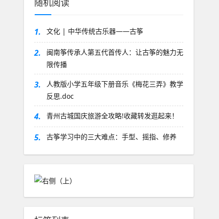
随机阅读
1.
文化 | 中华传统古乐器——古筝
2.
闽南筝传承人第五代首传人：让古筝的魅力无
限传播
3.
人教版小学五年级下册音乐《梅花三弄》教学
反思.doc
4.
青州古城国庆旅游全攻略!收藏转发逛起来！
5.
古筝学习中的三大难点：手型、摇指、修养