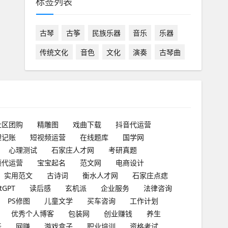
标签列表
古琴
古筝
民族乐器
音乐
乐器
传统文化
音色
文化
演奏
古琴曲
社区团购
精雕图
戏曲下载
抖音代运营
理记账
短视频运营
在线题库
国学网
心理测试
石家庄人才网
考研真题
频代运营
宝宝起名
范文网
电商设计
实用范文
古诗词
衡水人才网
石家庄点痣
tGPT
读后感
玄机派
企业服务
法律咨询
PS修图
儿童文学
买车咨询
工作计划
优秀个人博客
包装网
创业赚钱
养生
坛
网赚
游戏盒子
职业培训
资格考试