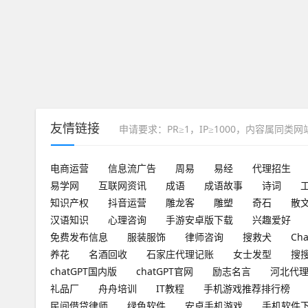
友情链接
申请要求：PR≥1，IP≥1000，内容属同类
电商运营
信息流广告
周易
易经
代理招生
易学网
互联网资讯
成语
成语故事
诗词
知识产权
抖音运营
雕龙客
雕塑
奇石
散
汉语知识
心理咨询
手游安卓版下载
兴趣爱好
免费发布信息
服装服饰
律师咨询
搜救犬
Ch
养花
名酒回收
石家庄代理记账
女士发型
搜
chatGPT国内版
chatGPT官网
励志名言
河北代
礼品厂
舟舟培训
IT教程
手机游戏推荐排行榜
民间借贷律师
绿色软件
安卓手机游戏
手机软件