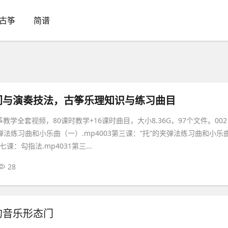
古筝
简谱
门与演奏技法，古筝乐理知识与练习曲目
筝教学全套视频，80课时教学+16课时曲目，大小8.36G，97个文件。002
弹法练习曲和小乐曲（一）.mp4003第三课：“托”的夹弹法练习曲和小乐
七课：勾指法.mp4031第三...
28
的音乐形态门