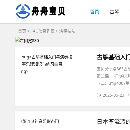
首页
古琴
首页
> TAG信息列表 > 演奏技法
古筝基础入
宝贝分享@365古
第二课：“托”的夹
（二）.mp4007第
2025-05-23
日本筝流派