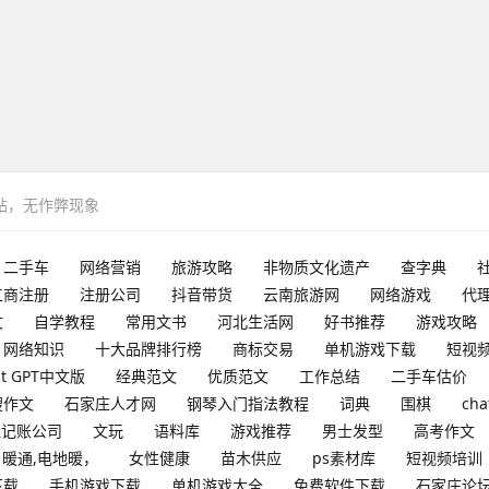
网站，无作弊现象
二手车
网络营销
旅游攻略
非物质文化遗产
查字典
工商注册
注册公司
抖音带货
云南旅游网
网络游戏
代
文
自学教程
常用文书
河北生活网
好书推荐
游戏攻略
网络知识
十大品牌排行榜
商标交易
单机游戏下载
短视
at GPT中文版
经典范文
优质范文
工作总结
二手车估价
搜作文
石家庄人才网
钢琴入门指法教程
词典
围棋
cha
理记账公司
文玩
语料库
游戏推荐
男士发型
高考作文
暖通,电地暖，
女性健康
苗木供应
ps素材库
短视频培训
下载
手机游戏下载
单机游戏大全
免费软件下载
石家庄论