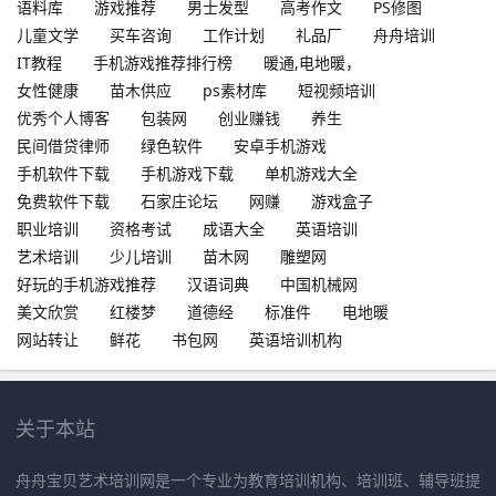
语料库
游戏推荐
男士发型
高考作文
PS修图
儿童文学
买车咨询
工作计划
礼品厂
舟舟培训
IT教程
手机游戏推荐排行榜
暖通,电地暖，
女性健康
苗木供应
ps素材库
短视频培训
优秀个人博客
包装网
创业赚钱
养生
民间借贷律师
绿色软件
安卓手机游戏
手机软件下载
手机游戏下载
单机游戏大全
免费软件下载
石家庄论坛
网赚
游戏盒子
职业培训
资格考试
成语大全
英语培训
艺术培训
少儿培训
苗木网
雕塑网
好玩的手机游戏推荐
汉语词典
中国机械网
美文欣赏
红楼梦
道德经
标准件
电地暖
网站转让
鲜花
书包网
英语培训机构
关于本站
舟舟宝贝艺术培训网是一个专业为教育培训机构、培训班、辅导班提