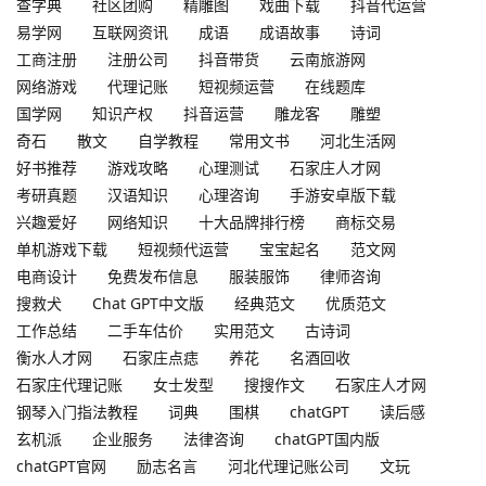
查字典
社区团购
精雕图
戏曲下载
抖音代运营
易学网
互联网资讯
成语
成语故事
诗词
工商注册
注册公司
抖音带货
云南旅游网
网络游戏
代理记账
短视频运营
在线题库
国学网
知识产权
抖音运营
雕龙客
雕塑
奇石
散文
自学教程
常用文书
河北生活网
好书推荐
游戏攻略
心理测试
石家庄人才网
考研真题
汉语知识
心理咨询
手游安卓版下载
兴趣爱好
网络知识
十大品牌排行榜
商标交易
单机游戏下载
短视频代运营
宝宝起名
范文网
电商设计
免费发布信息
服装服饰
律师咨询
搜救犬
Chat GPT中文版
经典范文
优质范文
工作总结
二手车估价
实用范文
古诗词
衡水人才网
石家庄点痣
养花
名酒回收
石家庄代理记账
女士发型
搜搜作文
石家庄人才网
钢琴入门指法教程
词典
围棋
chatGPT
读后感
玄机派
企业服务
法律咨询
chatGPT国内版
chatGPT官网
励志名言
河北代理记账公司
文玩