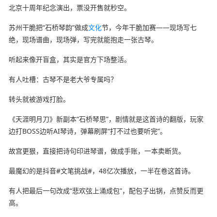
北京十周年纪念演出，票没开售就秒空。
苏州干脆把“石桥琴韵”做成
文化
节，今年干脆加赛——现场写七
绝，现场谱曲，现场弹，写完就能抱走一张古琴。
听起来像开盲盒，其实是官方下场整活。
有人吐槽：古琴不是老大爷专属吗？
转头就被游戏打脸。
《天涯明月刀》新副本“石桥琴思”，剧情就是这首诗的翻版，玩家
边打BOSS边听AI琴诗，弹幕刷屏“打不过也要听完”。
故宫更狠，直接把诗句印进琴谱，做成手账，一本卖断货。
最魔幻的是抖音#文笔挑战#，48亿次播放，一半在卷这首诗。
有人把最后一句改成“悲欢弦上涌成包”，配包子出锅，点赞反而更
高。