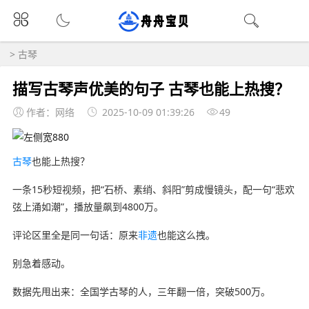
>
古琴
描写古琴声优美的句子 古琴也能上热搜？
作者：网络
2025-10-09 01:39:26
49
古琴
也能上热搜？
一条15秒短视频，把“石桥、素绡、斜阳”剪成慢镜头，配一句“悲欢
弦上涌如潮”，播放量飙到4800万。
评论区里全是同一句话：原来
非遗
也能这么拽。
别急着感动。
数据先甩出来：全国学古琴的人，三年翻一倍，突破500万。