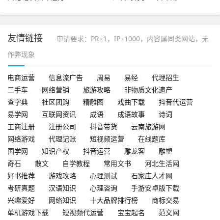
友情链接
申请要求：PR≥1，IP≥1000，内容属同类网站，无
作弊现象
电商运营
信息流广告
周易
易经
代理招生
二手车
网络营销
旅游攻略
非物质文化遗产
查字典
社区团购
精雕图
戏曲下载
抖音代运营
易学网
互联网资讯
成语
成语故事
诗词
工商注册
注册公司
抖音带货
云南旅游网
网络游戏
代理记账
短视频运营
在线题库
国学网
知识产权
抖音运营
雕龙客
雕塑
奇石
散文
自学教程
常用文书
河北生活网
好书推荐
游戏攻略
心理测试
石家庄人才网
考研真题
汉语知识
心理咨询
手游安卓版下载
兴趣爱好
网络知识
十大品牌排行榜
商标交易
单机游戏下载
短视频代运营
宝宝起名
范文网