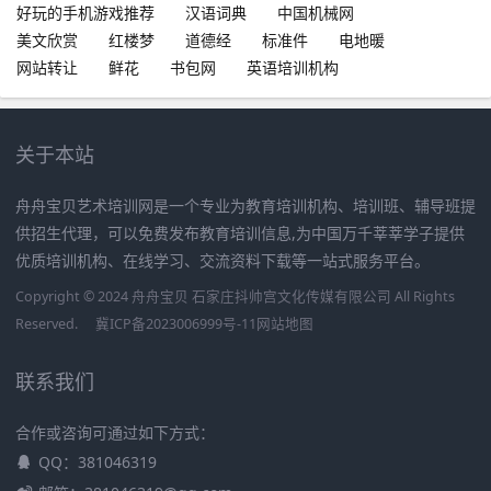
好玩的手机游戏推荐
汉语词典
中国机械网
美文欣赏
红楼梦
道德经
标准件
电地暖
网站转让
鲜花
书包网
英语培训机构
关于本站
舟舟宝贝艺术培训网是一个专业为教育培训机构、培训班、辅导班提
供招生代理，可以免费发布教育培训信息,为中国万千莘莘学子提供
优质培训机构、在线学习、交流资料下载等一站式服务平台。
Copyright © 2024 舟舟宝贝 石家庄抖帅宫文化传媒有限公司 All Rights
Reserved.
冀ICP备2023006999号-11
网站地图
联系我们
合作或咨询可通过如下方式：
QQ：381046319