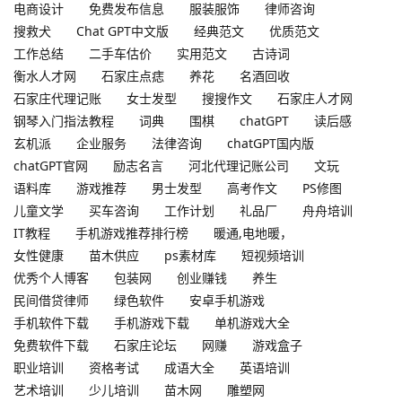
电商设计
免费发布信息
服装服饰
律师咨询
搜救犬
Chat GPT中文版
经典范文
优质范文
工作总结
二手车估价
实用范文
古诗词
衡水人才网
石家庄点痣
养花
名酒回收
石家庄代理记账
女士发型
搜搜作文
石家庄人才网
钢琴入门指法教程
词典
围棋
chatGPT
读后感
玄机派
企业服务
法律咨询
chatGPT国内版
chatGPT官网
励志名言
河北代理记账公司
文玩
语料库
游戏推荐
男士发型
高考作文
PS修图
儿童文学
买车咨询
工作计划
礼品厂
舟舟培训
IT教程
手机游戏推荐排行榜
暖通,电地暖，
女性健康
苗木供应
ps素材库
短视频培训
优秀个人博客
包装网
创业赚钱
养生
民间借贷律师
绿色软件
安卓手机游戏
手机软件下载
手机游戏下载
单机游戏大全
免费软件下载
石家庄论坛
网赚
游戏盒子
职业培训
资格考试
成语大全
英语培训
艺术培训
少儿培训
苗木网
雕塑网