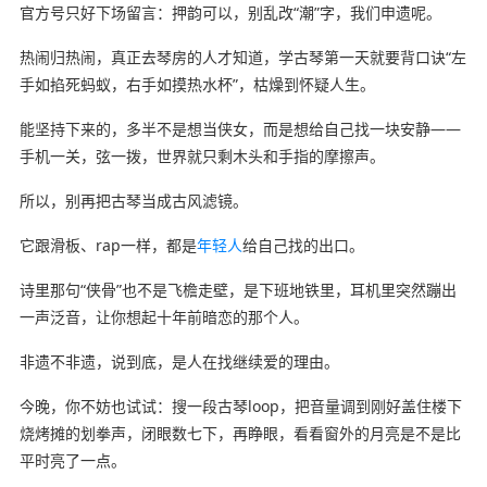
官方号只好下场留言：押韵可以，别乱改“潮”字，我们申遗呢。
热闹归热闹，真正去琴房的人才知道，学古琴第一天就要背口诀“左
手如掐死蚂蚁，右手如摸热水杯”，枯燥到怀疑人生。
能坚持下来的，多半不是想当侠女，而是想给自己找一块安静——
手机一关，弦一拨，世界就只剩木头和手指的摩擦声。
所以，别再把古琴当成古风滤镜。
它跟滑板、rap一样，都是
年轻人
给自己找的出口。
诗里那句“侠骨”也不是飞檐走壁，是下班地铁里，耳机里突然蹦出
一声泛音，让你想起十年前暗恋的那个人。
非遗不非遗，说到底，是人在找继续爱的理由。
今晚，你不妨也试试：搜一段古琴loop，把音量调到刚好盖住楼下
烧烤摊的划拳声，闭眼数七下，再睁眼，看看窗外的月亮是不是比
平时亮了一点。