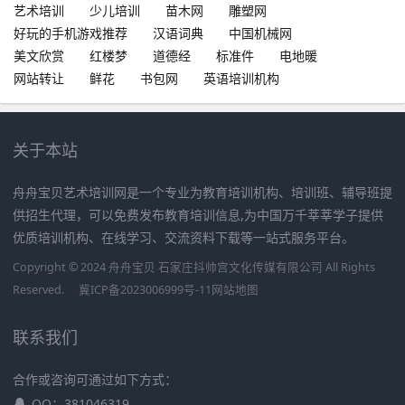
艺术培训
少儿培训
苗木网
雕塑网
好玩的手机游戏推荐
汉语词典
中国机械网
美文欣赏
红楼梦
道德经
标准件
电地暖
网站转让
鲜花
书包网
英语培训机构
关于本站
舟舟宝贝艺术培训网是一个专业为教育培训机构、培训班、辅导班提
供招生代理，可以免费发布教育培训信息,为中国万千莘莘学子提供
优质培训机构、在线学习、交流资料下载等一站式服务平台。
Copyright © 2024 舟舟宝贝 石家庄抖帅宫文化传媒有限公司 All Rights
Reserved.
冀ICP备2023006999号-11
网站地图
联系我们
合作或咨询可通过如下方式：
QQ：381046319