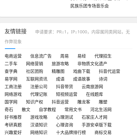
民族乐团专场音乐会
友情链接
申请要求：PR≥1，IP≥1000，内容属同类网站，无
作弊现象
电商运营
信息流广告
周易
易经
代理招生
二手车
网络营销
旅游攻略
非物质文化遗产
查字典
社区团购
精雕图
戏曲下载
抖音代运营
易学网
互联网资讯
成语
成语故事
诗词
工商注册
注册公司
抖音带货
云南旅游网
网络游戏
代理记账
短视频运营
在线题库
国学网
知识产权
抖音运营
雕龙客
雕塑
奇石
散文
自学教程
常用文书
河北生活网
好书推荐
游戏攻略
心理测试
石家庄人才网
考研真题
汉语知识
心理咨询
手游安卓版下载
兴趣爱好
网络知识
十大品牌排行榜
商标交易