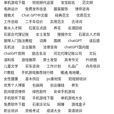
单机游戏下载
短视频代运营
宝宝起名
范文网
电商设计
免费发布信息
服装服饰
律师咨询
搜救犬
Chat GPT中文版
经典范文
优质范文
工作总结
二手车估价
实用范文
古诗词
衡水人才网
石家庄点痣
养花
名酒回收
石家庄代理记账
女士发型
搜搜作文
石家庄人才网
钢琴入门指法教程
词典
围棋
chatGPT
读后感
玄机派
企业服务
法律咨询
chatGPT国内版
chatGPT官网
励志名言
河北代理记账公司
文玩
语料库
游戏推荐
男士发型
高考作文
PS修图
儿童文学
买车咨询
工作计划
礼品厂
舟舟培训
IT教程
手机游戏推荐排行榜
暖通,电地暖，
女性健康
苗木供应
ps素材库
短视频培训
优秀个人博客
包装网
创业赚钱
养生
民间借贷律师
绿色软件
安卓手机游戏
手机软件下载
手机游戏下载
单机游戏大全
免费软件下载
石家庄论坛
网赚
游戏盒子
职业培训
资格考试
成语大全
英语培训