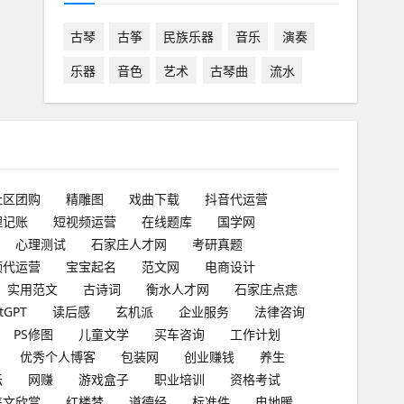
古琴
古筝
民族乐器
音乐
演奏
乐器
音色
艺术
古琴曲
流水
社区团购
精雕图
戏曲下载
抖音代运营
理记账
短视频运营
在线题库
国学网
心理测试
石家庄人才网
考研真题
频代运营
宝宝起名
范文网
电商设计
实用范文
古诗词
衡水人才网
石家庄点痣
tGPT
读后感
玄机派
企业服务
法律咨询
PS修图
儿童文学
买车咨询
工作计划
优秀个人博客
包装网
创业赚钱
养生
坛
网赚
游戏盒子
职业培训
资格考试
美文欣赏
红楼梦
道德经
标准件
电地暖