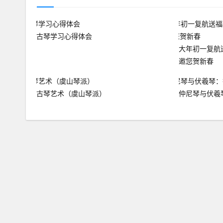
古琴学习心得体会
大年初一复航
邀您贺新春
古琴艺术（虞山琴派）
仲尼琴与伏羲