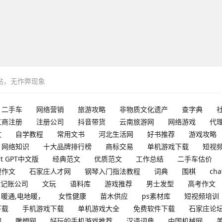
网站，无作弊现象
二手车
网络营销
旅游攻略
非物质文化遗产
查字典
工商注册
注册公司
抖音带货
云南旅游网
网络游戏
代
文
自学教程
常用文书
河北生活网
好书推荐
游戏攻略
网络知识
十大品牌排行榜
商标交易
单机游戏下载
短视
at GPT中文版
经典范文
优质范文
工作总结
二手车估价
搜作文
石家庄人才网
钢琴入门指法教程
词典
围棋
cha
理记账公司
文玩
语料库
游戏推荐
男士发型
高考作文
暖通,电地暖，
女性健康
苗木供应
ps素材库
短视频培训
下载
手机游戏下载
单机游戏大全
免费软件下载
石家庄论
网
雕塑网
好玩的手机游戏推荐
汉语词典
中国机械网