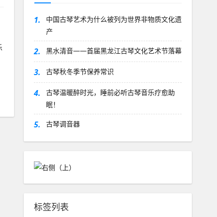
1.
​中国古琴艺术为什么被列为世界非物质文化遗
产
乐
2.
黑水清音——首届黑龙江古琴文化艺术节落幕
3.
古琴秋冬季节保养常识
4.
古琴温暖醉时光，睡前必听古琴音乐疗愈助
眠！
5.
古琴调音器
标签列表