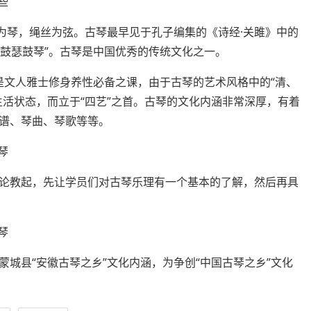
为琴，绳丝为弦。古琴最早见于孔子编集的《诗经·关雎》中的
，鼓瑟鼓琴”。古琴是中国优秀的传统文化之一。
”是文人雅士修身养性必备之课，由于古琴的艺术风格中的“清、
生活状态，而立于“四艺”之首。古琴的文化内涵非常深厚，有着
谱、琴曲、琴歌等等。
论教起，先让学员们对古琴乐理有一个基本的了解，然后再具
城县“安徽古琴之乡”文化内涵，为争创“中国古琴之乡”文化