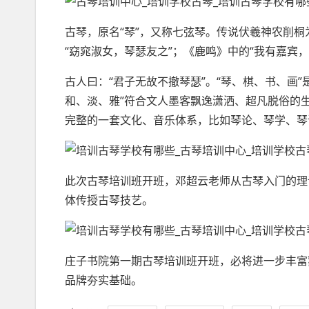
古琴，原名“琴”，又称七弦琴。传说伏羲神农削桐
“窈窕淑女，琴瑟友之”；《鹿鸣》中的“我有嘉宾
古人曰：“君子无故不撤琴瑟”。“琴、棋、书、画
和、淡、雅”符合文人墨客飘逸潇洒、超凡脱俗的
完整的一套文化、音乐体系，比如琴论、琴学、琴
此次古琴培训班开班，邓超云老师从古琴入门的理
体传授古琴技艺。
庄子书院第一期古琴培训班开班，必将进一步丰富蒙
品牌夯实基础。