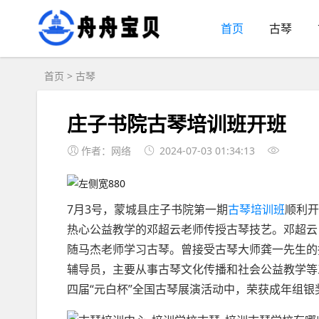
首页
古琴
首页
>
古琴
庄子书院古琴培训班开班
作者：网络
2024-07-03 01:34:13
7月3号，蒙城县庄子书院第一期
古琴培训班
顺利开
热心公益教学的邓超云老师传授古琴技艺。邓超云
随马杰老师学习古琴。曾接受古琴大师龚一先生的
辅导员，主要从事古琴文化传播和社会公益教学等工作
四届“元白杯”全国古琴展演活动中，荣获成年组银