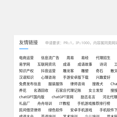
友情链接
申请要求：PR≥1，IP≥1000，内容属同类
电商运营
信息流广告
周易
易经
代理招生
易学网
互联网资讯
成语
成语故事
诗词
知识产权
抖音运营
雕龙客
雕塑
奇石
散
汉语知识
心理咨询
手游安卓版下载
兴趣爱好
免费发布信息
服装服饰
律师咨询
搜救犬
Ch
养花
名酒回收
石家庄代理记账
女士发型
搜
chatGPT国内版
chatGPT官网
励志名言
河北代
礼品厂
舟舟培训
IT教程
手机游戏推荐排行榜
民间借贷律师
绿色软件
安卓手机游戏
手机软件
成语大全
英语培训
艺术培训
少儿培训
苗木